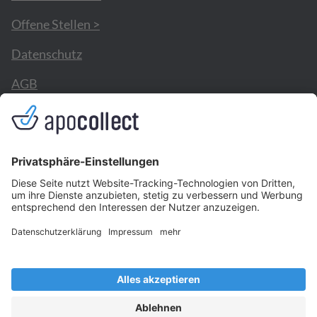
Offene Stellen >
Datenschutz
AGB
Kontakt
Impressum
apocollect ist ausschließlich für Apotheken gedacht. Mit der
Anmeldung bestätigen Sie, dass Sie Angehöriger der
Fachkreise gemäß §2 HWG sind.
apocollect ist ein Produkt der ELISANA Digital GmbH |
Lessingstr. 1 | 45896 Gelsenkirchen | inbox@apocollect.de
Copyright © ELISANA Digital GmbH | Alle Rechte
vorbehalten | Alle Preise exkl. MwSt